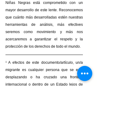
Niñas Negras está comprometido con un 
mayor desarrollo de este lente. Reconocemos 
que cuánto más desarrolladas estén nuestras 
herramientas de análisis, más efectives 
seremos como movimiento y más nos 
acercaremos a garantizar el respeto y la 
protección de los derechos de todo el mundo.
¹ A efectos de este documento/artículo, un/a 
migrante es cualquier persona que se está 
desplazando o ha cruzado una frontera 
internacional o dentro de un Estado lejos de 
su lugar habitual de residencia, 
independientemente de (1) la condición 
jurídica de la persona; (2) si el desplazamiento 
es voluntario o involuntario; (3) cuáles son las 
causas del desplazamiento; o (4) cuál es la 
duración de la estadía.
https://www.un.org/en/global-issues/migration