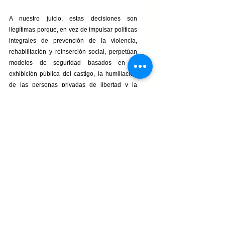
A nuestro juicio, estas decisiones son 
ilegítimas porque, en vez de impulsar políticas 
integrales de prevención de la violencia, 
rehabilitación y reinserción social, perpetúan 
modelos de seguridad basados en la 
exhibición pública del castigo, la humillación 
de las personas privadas de libertad y la 
espectacularización del encierro. Las 
imágenes de hombres semidesnudos, 
sentados en el suelo y expuestos 
públicamente como símbolo de autoridad y 
poder no reflejan fortaleza institucional; 
reflejan una visión de la seguridad centrada 
en el control, la progesterona, la fuerza y el 
castigo antes que en la dignidad humana y los 
derechos fundamentales.
Resulta inaceptable que, frente a niveles 
vergonzosos de desigualdad social, exclusión 