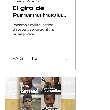
17 mar 2025
∙
4
min
El giro de
Panamá hacia
la militarización
Panama’s militarization
genera
threatens sovereignty &
racial justice.
preocupaciones
AfroResistance
sobre la
demands transparency,
accountability & a Zone
soberanía en
of Peace.
medio de la
26
2
influencia
estadounidense