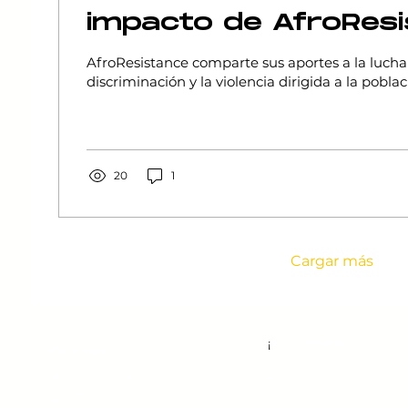
impacto de AfroRes
la lucha contra la
AfroResistance comparte sus aportes a la lucha
discriminación
discriminación y la violencia dirigida a la pobl
20
1
Cargar más
¡
SUSCRÍBETE!
PÁGINAS
Sobre nosotros
460
Que hacemos