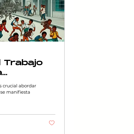
l Trabajo
a
de la Niñez
s crucial abordar
l se manifiesta