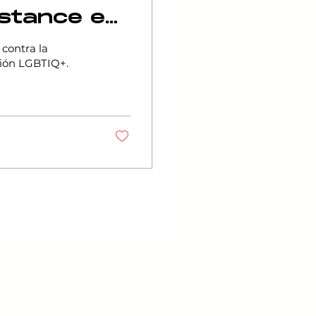
istance en
 contra la
ación LGBTIQ+.