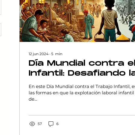
12 jun 2024
∙
5
min
Día Mundial contra e
Infantil: Desafiando l
Explotación Laboral 
En este Día Mundial contra el Trabajo Infantil, e
las formas en que la explotación laboral infanti
de...
57
6