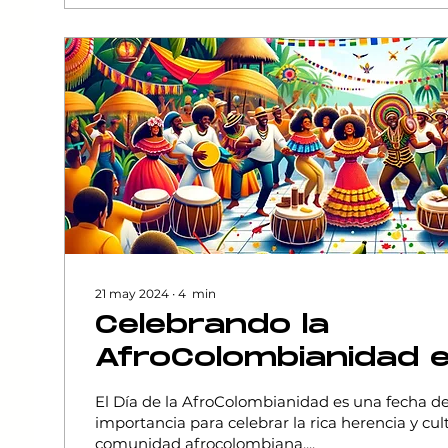
21 may 2024
∙
4
min
Celebrando la
AfroColombianidad 
de incertidumbre polí
El Día de la AfroColombianidad es una fecha d
futuro del Ministerio
importancia para celebrar la rica herencia y cul
comunidad afrocolombiana....