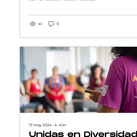
Igualdad
41
0
17 may 2024
∙
4
min
Unidas en Diversidad: