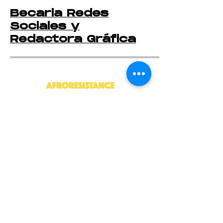
Becaria Redes
Sociales y
Redactora Gráfica
409 Morris Park Ave, Bronx,
NY 10460
info@afroresistance.org
¡
SUSCRÍBETE!
>