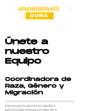
DONA
Únete a
nuestro
Equipo
Coordinadora de
Raza, Género y
Migración
Este proyecto aborda los desafíos
estructurales interseccionales de la