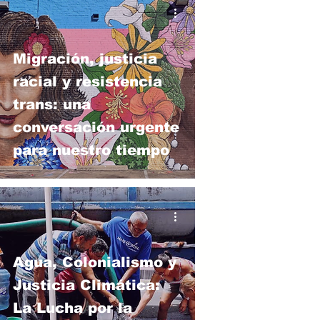
Migración, justicia
racial y resistencia
trans: una
conversación urgente
para nuestro tiempo
Agua, Colonialismo y
Justicia Climática:
La Lucha por la