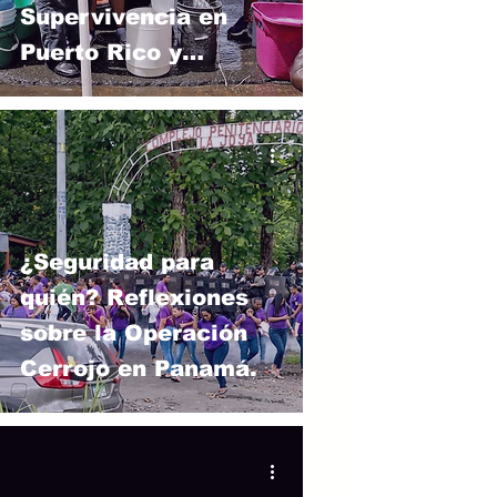
Supervivencia en
Puerto Rico y
Panamá
¿Seguridad para
quién? Reflexiones
sobre la Operación
Cerrojo en Panamá.