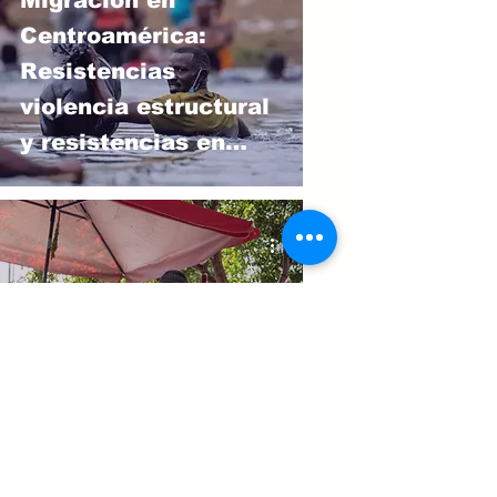
Migración en
Centroamérica:
Resistencias
violencia estructural
y resistencias en
Centroamérica y las
Américas
International Day for
the Elimination of
Violence Against
Women