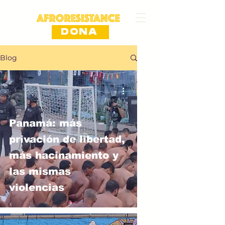
DONA
Blog
Panamá: más
privación de libertad,
más hacinamiento y
las mismas
violencias