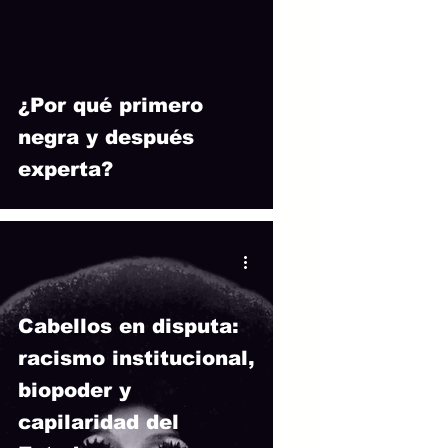
 video
¿Por qué primero
negra y después
experta?
Cabellos en disputa:
racismo institucional,
biopoder y
capilaridad del