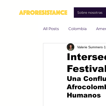
Sobre nosotras
All Posts
Colombia
Amer
Valerie Summers
1
Derechos Humanos
Mi
Interse
Festiva
LGBTQ+
Interseccional
Una Conflu
Activismo queer
Afrocolomb
Defens
Humanos
interseccionalidad