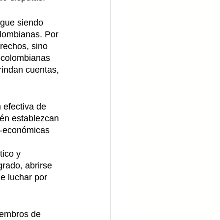
igue siendo 
lombianas. Por 
rechos, sino 
ocolombianas 
rindan cuentas, 
efectiva de 
ién establezcan 
o-económicas 
 
ico y 
rado, abrirse 
e luchar por 
embros de 