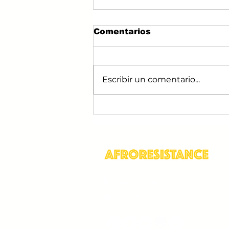
Comentarios
Escribir un comentario...
Panamá: más privación
de libertad, más
hacinamiento y las
mismas violencias
409 Morris Park Ave, Bronx, NY 10
info@afroresistance.org