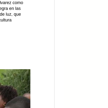
lvarez como 
egra en las 
de luz, que 
cultura 