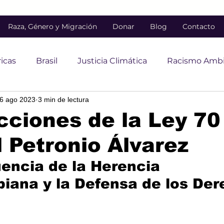
Raza, Género y Migración
Donar
Blog
Contacto
icas
Brasil
Justicia Climática
Racismo Ambi
6 ago 2023
3 min de lectura
gración
Justicia del Lenguaje
Lucha contra la di
cciones de la Ley 70 
l Petronio Álvarez
idad
Justicia social
Derechos trans
Diversida
encia de la Herencia 
iana y la Defensa de los Der
a de la salud mental
salud mental
diversidad