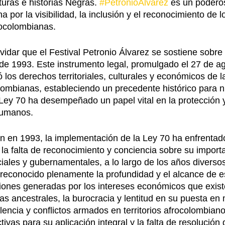
lturas e historias Negras. 
#PetronioAlvarez
 es un podero
a por la visibilidad, la inclusión y el reconocimiento de 
ocolombianas.
idar que el Festival Petronio Álvarez se sostiene sobre
 de 1993. Este instrumento legal, promulgado el 27 de a
 los derechos territoriales, culturales y económicos de l
ombianas, estableciendo un precedente histórico para n
 Ley 70 ha desempeñado un papel vital en la protección
humanos. 
n en 1993, la implementación de la Ley 70 ha enfrentado
 la falta de reconocimiento y conciencia sobre su import
iales y gubernamentales, a lo largo de los años diverso
econocido plenamente la profundidad y el alcance de es
siones generadas por los intereses económicos que exist
ras ancestrales, la burocracia y lentitud en su puesta en 
olencia y conflictos armados en territorios afrocolombiano
ivas para su aplicación integral y la falta de resolución 