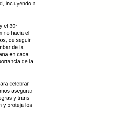
d, incluyendo a 
y el 30° 
ino hacia el 
os, de seguir 
mbar de la 
mana en cada 
portancia de la 
para celebrar 
demos asegurar 
gras y trans 
 y proteja los 