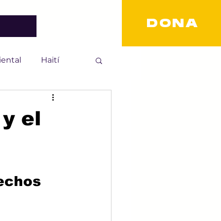
DONA
ental
Haití
scriminación
y el
d e inclusión
echos 
diversidad sexual