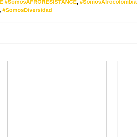
E
#SomosAFRORESISTANCE
, 
#SomosAfrocolombia
, 
#SomosDiversidad