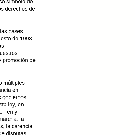
so símbolo de 
los derechos de 
 las bases 
gosto de 1993, 
as 
uestros 
 y promoción de 
 múltiples 
ancia en 
s gobiernos 
ta ley, en 
en en y 
marcha, la 
s, la carencia 
de disputas.