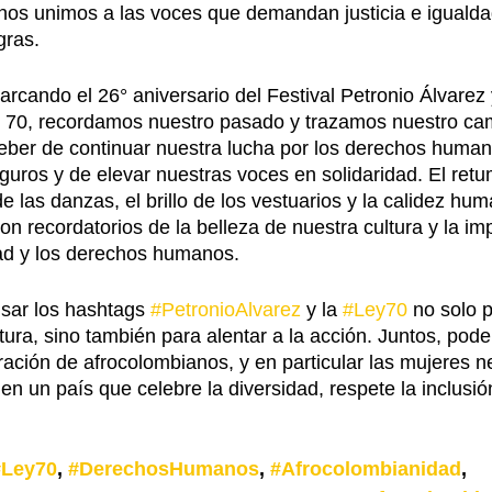
nos unimos a las voces que demandan justicia e igualda
gras.
rcando el 26° aniversario del Festival Petronio Álvarez 
y 70, recordamos nuestro pasado y trazamos nuestro cam
eber de continuar nuestra lucha por los derechos human
uros y de elevar nuestras voces en solidaridad. El retu
e las danzas, el brillo de los vestuarios y la calidez hu
 son recordatorios de la belleza de nuestra cultura y la im
dad y los derechos humanos.
sar los hashtags 
#PetronioAlvarez
 y la 
#Ley70
 no solo 
ultura, sino también para alentar a la acción. Juntos, po
ación de afrocolombianos, y en particular las mujeres ne
en un país que celebre la diversidad, respete la inclusión
#Ley70
, 
#DerechosHumanos
, 
#Afrocolombianidad
, 