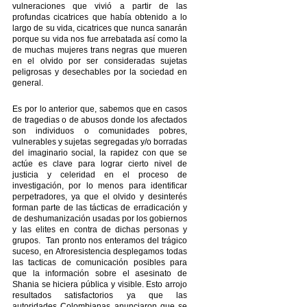
vulneraciones que vivió a partir de las 
profundas cicatrices que había obtenido a lo 
largo de su vida, cicatrices que nunca sanarán 
porque su vida nos fue arrebatada así como la 
de muchas mujeres trans negras que mueren 
en el olvido por ser consideradas sujetas 
peligrosas y desechables por la sociedad en 
general.
Es por lo anterior que, sabemos que en casos 
de tragedias o de abusos donde los afectados 
son individuos o comunidades pobres, 
vulnerables y sujetas segregadas y/o borradas 
del imaginario social, la rapidez con que se 
actúe es clave para lograr cierto nivel de 
justicia y celeridad en el proceso de 
investigación, por lo menos para identificar 
perpetradores, ya que el olvido y desinterés 
forman parte de las tácticas de erradicación y 
de deshumanización usadas por los gobiernos 
y las elites en contra de dichas personas y 
grupos.  Tan pronto nos enteramos del trágico 
suceso, en Afroresistencia desplegamos todas 
las tacticas de comunicación posibles para 
que la información sobre el asesinato de 
Shania se hiciera pública y visible. Esto arrojo 
resultados satisfactorios ya que las 
autoridades Colombianas anunciaron que se 