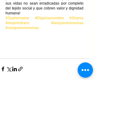
sus vidas no sean erradicadas por completo 
del tejido social y que cobren valor y dignidad 
humana!
#Sayhername
#Digansunombre
#Shania
#mujerestrans
#lasqueremosvivas
#nosqueremosvivas
Ver todo
Entradas recientes